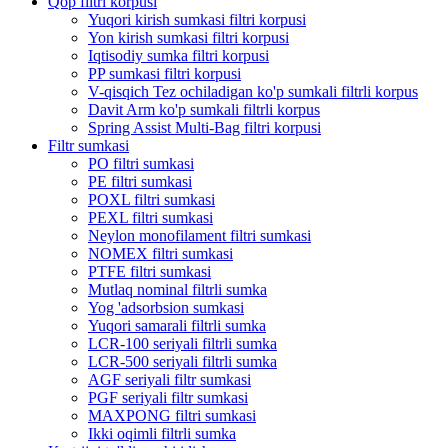
Qop filtri korpusi
Yuqori kirish sumkasi filtri korpusi
Yon kirish sumkasi filtri korpusi
Iqtisodiy sumka filtri korpusi
PP sumkasi filtri korpusi
V-qisqich Tez ochiladigan ko'p sumkali filtrli korpus
Davit Arm ko'p sumkali filtrli korpus
Spring Assist Multi-Bag filtri korpusi
Filtr sumkasi
PO filtri sumkasi
PE filtri sumkasi
POXL filtri sumkasi
PEXL filtri sumkasi
Neylon monofilament filtri sumkasi
NOMEX filtri sumkasi
PTFE filtri sumkasi
Mutlaq nominal filtrli sumka
Yog 'adsorbsion sumkasi
Yuqori samarali filtrli sumka
LCR-100 seriyali filtrli sumka
LCR-500 seriyali filtrli sumka
AGF seriyali filtr sumkasi
PGF seriyali filtr sumkasi
MAXPONG filtri sumkasi
Ikki oqimli filtrli sumka