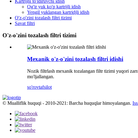
Kartrijni to'ldiruvchi idish
Og'ir yuk ko'p kartrijli idish
Yengil yuklangan kartridjli idish
O'z-o'zini tozalash filtri tizimi
Savat filtri
O'z-o'zini tozalash filtri tizimi
Mexanik o'z-o'zini tozalash filtri idishi
Nozik filtrlash mexanik tozalangan filtr tizimi yuqori za
mo'ljallangan.
so'rov
tafsilot
© Mualliflik huquqi - 2010-2021: Barcha huquqlar himoyalangan.
Is