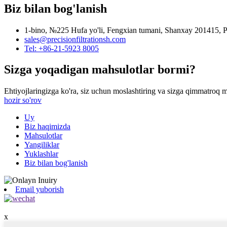
Biz bilan bog'lanish
1-bino, №225 Hufa yo'li, Fengxian tumani, Shanxay 201415,
sales@precisionfiltrationsh.com
Tel: +86-21-5923 8005
Sizga yoqadigan mahsulotlar bormi?
Ehtiyojlaringizga ko'ra, siz uchun moslashtiring va sizga qimmatroq m
hozir so'rov
Uy
Biz haqimizda
Mahsulotlar
Yangiliklar
Yuklashlar
Biz bilan bog'lanish
Email yuborish
x