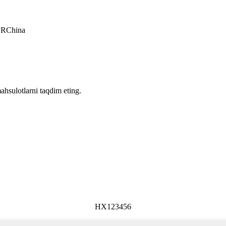
 PRChina
ahsulotlarni taqdim eting.
HX123456