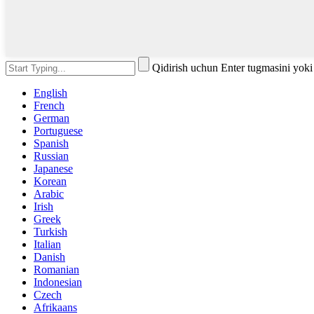
Qidirish uchun Enter tugmasini yok
English
French
German
Portuguese
Spanish
Russian
Japanese
Korean
Arabic
Irish
Greek
Turkish
Italian
Danish
Romanian
Indonesian
Czech
Afrikaans