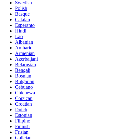
Swedish
Polish
Basque
Catalan
Esperanto
Hindi
Lao
Albanian
Amharic
Armenian
Azerbaijani
Belarusian
Bengali
Bosnian
Bulgarian
Cebuano
Chichewa
Corsican
Croatian
Dutch
Estonian
Filipino
Finnish
Frisian
Galician