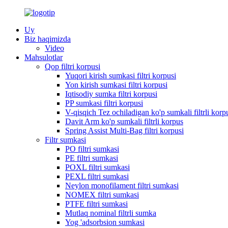
Uy
Biz haqimizda
Video
Mahsulotlar
Qop filtri korpusi
Yuqori kirish sumkasi filtri korpusi
Yon kirish sumkasi filtri korpusi
Iqtisodiy sumka filtri korpusi
PP sumkasi filtri korpusi
V-qisqich Tez ochiladigan ko'p sumkali filtrli korp
Davit Arm ko'p sumkali filtrli korpus
Spring Assist Multi-Bag filtri korpusi
Filtr sumkasi
PO filtri sumkasi
PE filtri sumkasi
POXL filtri sumkasi
PEXL filtri sumkasi
Neylon monofilament filtri sumkasi
NOMEX filtri sumkasi
PTFE filtri sumkasi
Mutlaq nominal filtrli sumka
Yog 'adsorbsion sumkasi