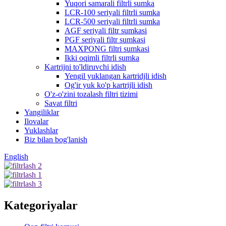
Yuqori samarali filtrli sumka
LCR-100 seriyali filtrli sumka
LCR-500 seriyali filtrli sumka
AGF seriyali filtr sumkasi
PGF seriyali filtr sumkasi
MAXPONG filtri sumkasi
Ikki oqimli filtrli sumka
Kartrijni to'ldiruvchi idish
Yengil yuklangan kartridjli idish
Og'ir yuk ko'p kartrijli idish
O'z-o'zini tozalash filtri tizimi
Savat filtri
Yangiliklar
Ilovalar
Yuklashlar
Biz bilan bog'lanish
English
Kategoriyalar