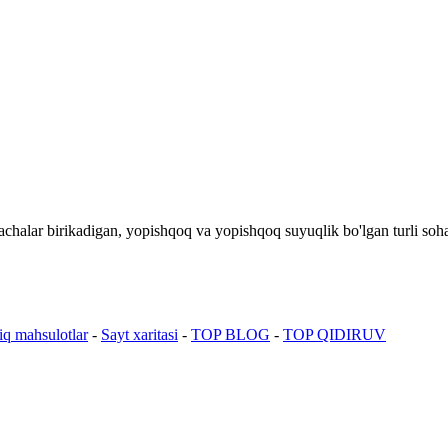
rrachalar birikadigan, yopishqoq va yopishqoq suyuqlik bo'lgan turli so
siq mahsulotlar
-
Sayt xaritasi
-
TOP BLOG
-
TOP QIDIRUV